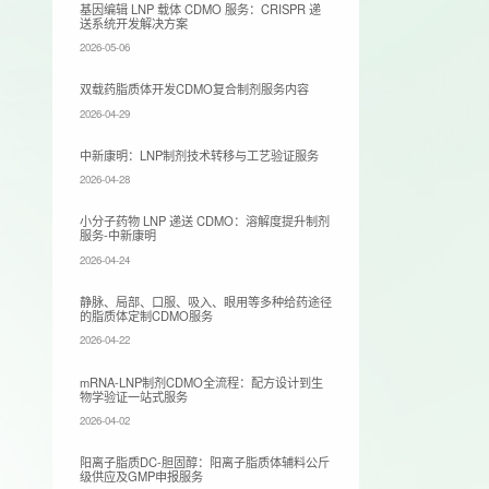
基因编辑 LNP 载体 CDMO 服务：CRISPR 递
送系统开发解决方案
2026-05-06
双载药脂质体开发CDMO复合制剂服务内容
2026-04-29
​中新康明：LNP制剂技术转移与工艺验证服务
2026-04-28
小分子药物 LNP 递送 CDMO：溶解度提升制剂
服务-中新康明
2026-04-24
静脉、局部、口服、吸入、眼用等多种给药途径
的脂质体定制CDMO服务
2026-04-22
mRNA-LNP制剂CDMO全流程：配方设计到生
物学验证一站式服务
2026-04-02
阳离子脂质DC-胆固醇：阳离子脂质体辅料公斤
级供应及GMP申报服务