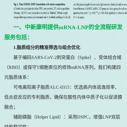
一、中新康明
提供mRNA-LNP的全流程研发
服务
包括
：
1.脂质组分的精准筛选与组合优化
基于编码
SARS-CoV-2刺突蛋白（Spike）、受体结合域
（RBD）或保守T细胞表位的修饰mRNA序列，我们构建四
元脂质体系：
可电离阳离子脂质
ALC-0315
：优选高内体逃逸效率、
低炎症反应的专利脂质，确保在酸性内体中质子化以促进膜
融合；
辅助磷脂（
Helper Lipid）：采用DSPC，增强LNP双层
结构稳定性；