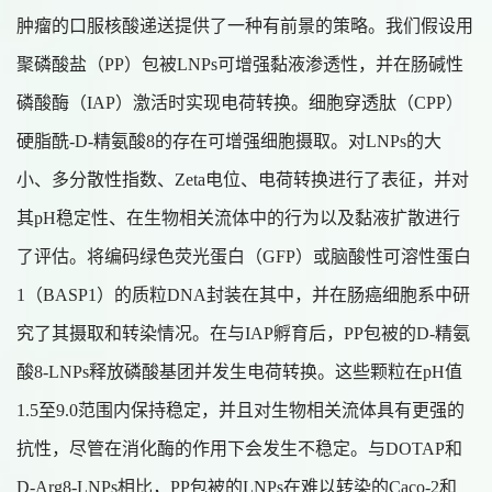
肿瘤的口服核酸递送提供了一种有前景的策略。我们假设用
聚磷酸盐（PP）包被LNPs可增强黏液渗透性，并在肠碱性
磷酸酶（IAP）激活时实现电荷转换。细胞穿透肽（CPP）
硬脂酰-D-精氨酸8的存在可增强细胞摄取。对LNPs的大
小、多分散性指数、Zeta电位、电荷转换进行了表征，并对
其pH稳定性、在生物相关流体中的行为以及黏液扩散进行
了评估。将编码绿色荧光蛋白（GFP）或脑酸性可溶性蛋白
1（BASP1）的质粒DNA封装在其中，并在肠癌细胞系中研
究了其摄取和转染情况。在与IAP孵育后，PP包被的D-精氨
酸8-LNPs释放磷酸基团并发生电荷转换。这些颗粒在pH值
1.5至9.0范围内保持稳定，并且对生物相关流体具有更强的
抗性，尽管在消化酶的作用下会发生不稳定。与DOTAP和
D-Arg8-LNPs相比，PP包被的LNPs在难以转染的Caco-2和