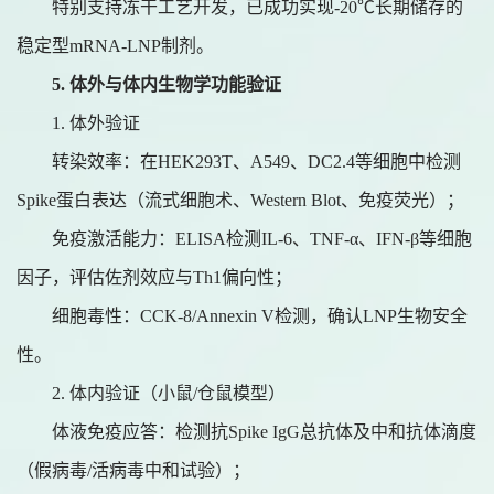
特别支持冻干工艺开发，已成功实现
-20℃长期储存的
稳定型mRNA-LNP制剂。
5.
体外与体内生物学功能验证
1. 体外验证
转染效率：在
HEK293T、A549、DC2.4等细胞中检测
Spike蛋白表达（流式细胞术、Western Blot、免疫荧光）；
免疫激活能力：
ELISA检测IL-6、TNF-α、IFN-β等细胞
因子，评估佐剂效应与Th1偏向性；
细胞毒性：
CCK-8/Annexin V检测，确认LNP生物安全
性。
2. 体内验证（小鼠/仓鼠模型）
体液免疫应答：检测抗
Spike IgG总抗体及中和抗体滴度
（假病毒/活病毒中和试验）；