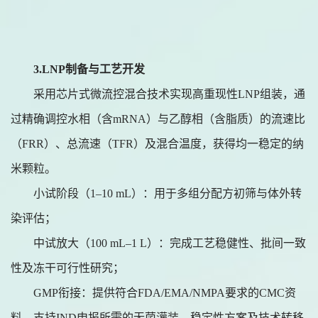
3.
LNP制备与工艺开发
采用芯片式微流控混合技术实现高重现性
LNP组装，通
过精确调控水相（含mRNA）与乙醇相（含脂质）的流速比
（FRR）、总流速（TFR）及混合温度，获得均一稳定的纳
米颗粒。
小试阶段（
1–10 mL）：用于多组分配方初筛与体外转
染评估；
中试放大（
100 mL–1 L）：完成工艺稳健性、批间一致
性及冻干可行性研究；
GMP衔接：提供符合FDA/EMA/NMPA要求的CMC资
料，支持IND申报所需的无菌灌装、稳定性方案及技术转移