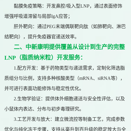
黏膜免疫策略：开发鼻腔
/吸入型LNP，通过表面修饰
增强呼吸道滞留与局部IgA应答；
肝外靶向：通过
PEG末端偶联靶向肽（如肺靶向、淋巴
结靶向），提升免疫器官递送效率。
二、
中新康明提供覆盖从设计到生产的完整
LNP（脂质纳米粒）开发服务：
1.
配方开发：基于药物类型与递送需求，定制化筛选脂
质组分与比例，支持多种核酸类型（
mRNA、siRNA等），
并可进行表面功能修饰与稳定性优化。
2.
生物学验证：提供体外细胞递送与安全性评估，以及
小鼠体内表达、分布与初步毒理研究。
3.
工艺开发与放大：建立微流控等制备工艺，完成参数
优化与纯化冻干步骤，支持从毫升到百升级的稳定放大与全