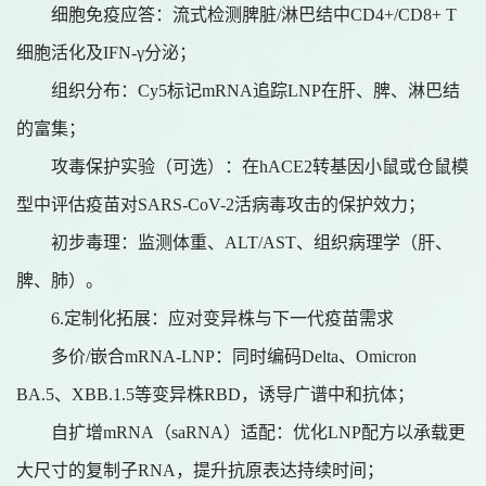
细胞免疫应答：流式检测脾脏
/淋巴结中CD4+/CD8+ T
细胞活化及IFN-γ分泌；
组织分布：
Cy5标记mRNA追踪LNP在肝、脾、淋巴结
的富集；
攻毒保护实验（可选）：在
hACE2转基因小鼠或仓鼠模
型中评估疫苗对SARS-CoV-2活病毒攻击的保护效力；
初步毒理：监测体重、
ALT/AST、组织病理学（肝、
脾、肺）。
6.
定制化拓展：应对变异株与下一代疫苗需求
多价
/嵌合mRNA-LNP：同时编码Delta、Omicron
BA.5、XBB.1.5等变异株RBD，诱导广谱中和抗体；
自扩增
mRNA（saRNA）适配：优化LNP配方以承载更
大尺寸的复制子RNA，提升抗原表达持续时间；