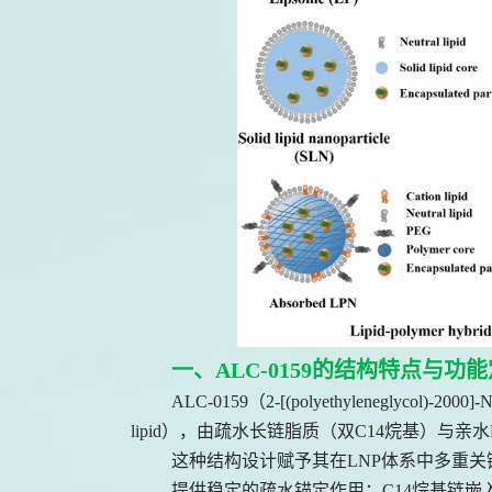
一、ALC-0159的结构特点与功
ALC-0159（2-[(polyethyleneglycol)-20
lipid），由疏水长链脂质（双C14烷基）与亲水P
这种结构设计赋予其在LNP体系中多重关
提供稳定的疏水锚定作用：C14烷基链嵌