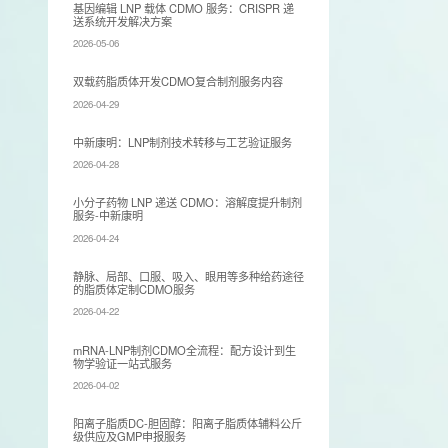
基因编辑 LNP 载体 CDMO 服务：CRISPR 递
送系统开发解决方案
2026-05-06
双载药脂质体开发CDMO复合制剂服务内容
2026-04-29
​中新康明：LNP制剂技术转移与工艺验证服务
2026-04-28
小分子药物 LNP 递送 CDMO：溶解度提升制剂
服务-中新康明
2026-04-24
静脉、局部、口服、吸入、眼用等多种给药途径
的脂质体定制CDMO服务
2026-04-22
mRNA-LNP制剂CDMO全流程：配方设计到生
物学验证一站式服务
2026-04-02
阳离子脂质DC-胆固醇：阳离子脂质体辅料公斤
级供应及GMP申报服务