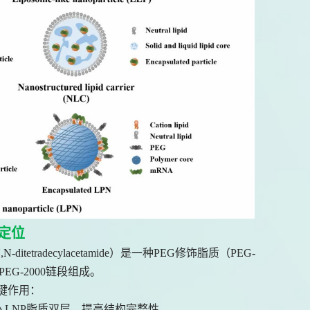
能定位
00]-N,N-ditetradecylacetamide）是一种PEG修饰脂质（PEG-
EG-2000链段组成。
键作用：
入LNP脂质双层，提高结构完整性。