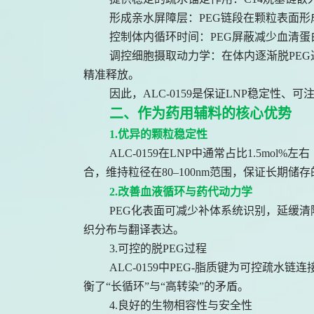
形成亲水屏障层：PEG链段在颗粒表面形
控制体内循环时间：PEG屏蔽减少血清
调控细胞摄取动力学：在体内逐渐脱PEG过程
精准释放。
因此，ALC-0159是保证LNP稳定性
二、作为药用辅料的核心优势
1.优异的颗粒稳定性
ALC-0159在LNP中通常占比1.5mo
合，维持粒径在80–100nm范围，保证长期储
2.改善血液循环与药代动力学
PEG化表面可减少补体系统识别，延缓清
织分布与翻译表达。
3.可控的脱PEG过程
ALC-0159中PEG-脂质键为可控疏水
衡了“长循环”与“高转染”的矛盾。
4.良好的生物相容性与安全性