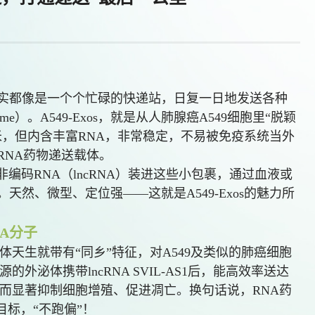
实都像是一个个忙碌的快递站，日复一日地发送各种
e）。A549-Exos，就是从人肺腺癌A549细胞里“脱颖
米，但内含丰富RNA，非常稳定，不易被免疫系统当外
RNA药物递送载体。
链非编码RNA（lncRNA）装进这些小包裹，通过血液或
然、微型、定位强——这就是A549-Exos的魅力所
A分子
体天生就带有“同乡”特征，对A549及类似的肺癌细胞
外泌体携带lncRNA SVIL-AS1后，能高效率送达
从而显著抑制细胞增殖、促进凋亡。换句话说，RNA药
目标，“不跑偏”！