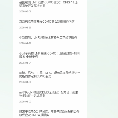
基因编辑 LNP 载体 CDMO 服务：CRISPR 递
送系统开发解决方案
2026-05-06
双载药脂质体开发CDMO复合制剂服务内容
2026-04-29
​中新康明：LNP制剂技术转移与工艺验证服务
2026-04-28
小分子药物 LNP 递送 CDMO：溶解度提升制剂
服务-中新康明
2026-04-24
静脉、局部、口服、吸入、眼用等多种给药途径
的脂质体定制CDMO服务
2026-04-22
mRNA-LNP制剂CDMO全流程：配方设计到生
物学验证一站式服务
2026-04-02
阳离子脂质DC-胆固醇：阳离子脂质体辅料公斤
级供应及GMP申报服务