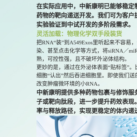
在实际应用中，
中
新康明已能够稳定制
药物的靶向递送开发。我们可为客户
实验验证到中试开发的多阶段需求。
灵活加载：物理化学双手段装货
把RNA“装”到A549Exos里听起来
染、甚至点击化学等方式，将siRNA／m
熟，可控性强，且不破坏外泌体结构。
更妙的是，通过在外泌体表面“贴标签”
细胞“认出”然后吞进细胞里。即使我们送
改变肿瘤微环境的小RNA。
中新康明提供多种药物包裹与修饰服
子或靶向肽段，进一步提升药效表现
率与释放路径，实现更稳定的体内递