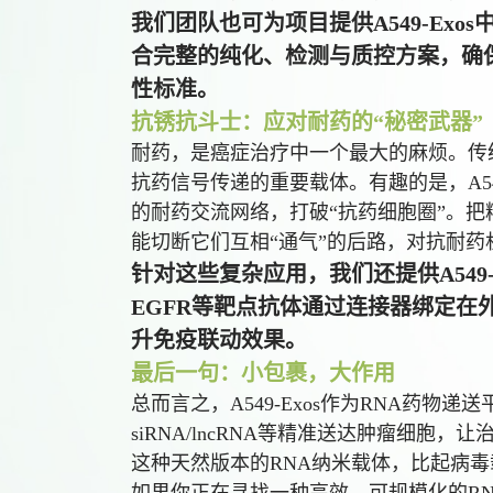
我们团队也可为项目提供A549-Ex
合完整的纯化、检测与质控方案，确
性标准。
抗锈抗斗士：应对耐药的“秘密武器”
耐药，是癌症治疗中一个最大的麻烦。传
抗药信号传递的重要载体。有趣的是，A54
的耐药交流网络，打破“抗药细胞圈”。把
能切断它们互相“通气”的后路，对抗耐药
针对这些复杂应用，我们还提供A549-
EGFR等靶点抗体通过连接器绑定在
升免疫联动效果。
最后一句：小包裹，大作用
总而言之，A549-Exos作为RNA药物
siRNA/lncRNA等精准送达肿瘤细胞
这种天然版本的RNA纳米载体，比起病