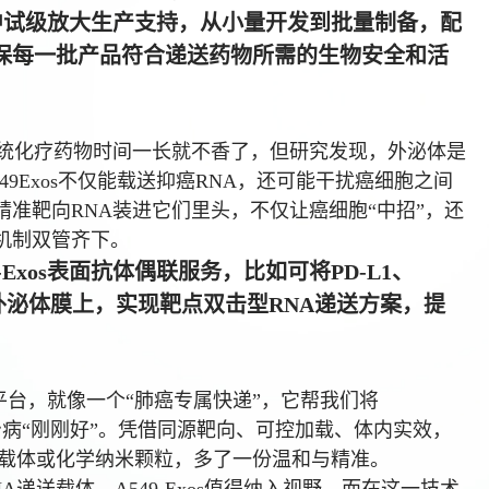
os中试级放大生产支持，从小量开发到批量制备，配
保每一批产品符合递送药物所需的生物安全和活
统化疗药物时间一长就不香了，但研究发现，外泌体是
9Exos不仅能载送抑癌RNA，还可能干扰癌细胞之间
精准靶向RNA装进它们里头，不仅让癌细胞“中招”，还
机制双管齐下。
Exos表面抗体偶联服务，比如可将PD-L1、
外泌体膜上，实现靶点双击型RNA递送方案，提
递送平台，就像一个“肺癌专属快递”，它帮我们将
，让治病“刚刚好”。凭借同源靶向、可控加载、体内实效，
毒载体或化学纳米颗粒，多了一份温和与精准。