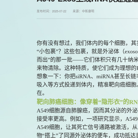
发布时间：2025-07-22 来源：中新康明
你有没有想过，我们体内的每个细胞，其
“小包裹”？这些包裹，就是外泌体（exosom
而出”的那一批——它们体积只有几十纳
来物清除。这种特质，使它们成为理想的
想象一下：你把siRNA、miRNA甚至长
吸入等方式投递到体内，精准靶向癌细胞。天
在。
靶向肺癌细胞：像穿着“隐形衣”的RN
A549细胞源自肺腺癌，因而其分泌的外泌
接受率更高。例如，一项研究显示，A549源的
A549细胞，让其死亡信号通路被激活，
物“搭上”了同源外泌体的便车，成功抵达