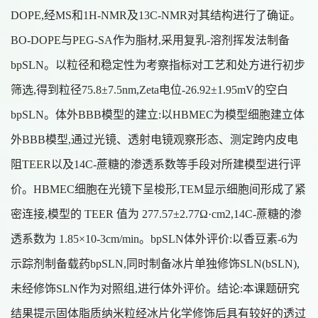
DOPE,经MS和1H-NMR及13C-NMR对其结构进行了确证。
BO-DOPE与PEG-SA作为脂材,采用复乳-溶剂挥发法制备
bpSLN。以粒径和稳定性为考察指标对工艺和处方进行初步
筛选,得到粒径75.8±7.5nm,Zeta电位-26.92±1.95mV的空白
bpSLN。体外BBB模型的建立:以HBMEC为模型细胞建立体
外BBB模型,通过光镜、透射电镜观察形态、测定跨内皮电
阻TEER以及14C-蔗糖的渗透系数等手段对所建模型进行评
价。HBMEC细胞在光镜下呈梭形,TEM显示细胞间形成了紧
密连接,模型的 TEER 值为 277.57±2.77Ω·cm2,14C-蔗糖的渗
透系数为 1.85×10-3cm/min。bpSLN体外评价:以香豆素-6为
示踪剂制备载药bpSLN,同时制备冰片单独修饰SLN(bSLN),
未经修饰SLN作为对照组,进行体外评价。结论:本课题研究
结果提示固体脂质纳米粒经冰片化学修饰后具有较好的透过