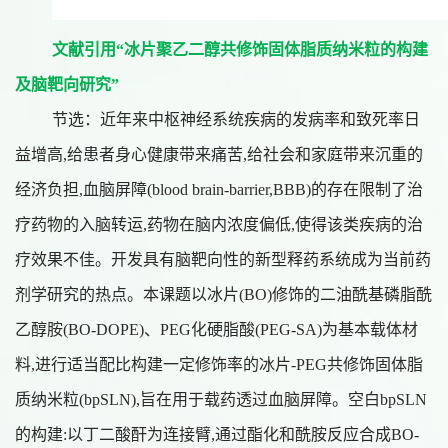
文献引用“冰片聚乙二醇共修饰固体脂质纳米粒的构建
及脑靶向研究”
节选：近年来中枢神经系统疾病的发病率和致死率日
益增高,给患者身心健康带来痛苦,给社会和家庭带来沉重的
经济负担,血脑屏障(blood brain-barrier,BBB)的存在限制了治
疗药物的入脑转运,药物在脑内浓度偏低,使得该类疾病的治
疗效果不佳。开发具有脑靶向性的新型释药系统成为当前药
剂学研究的热点。本课题以冰片(BO)修饰的二油酰基磷脂酰
乙醇胺(BO-DOPE)、PEG化硬脂酸(PEG-SA)为基本载体材
料,进行适当配比构建一定修饰率的冰片-PEG共修饰固体脂
质纳米粒(bpSLN),旨在用于载药透过血脑屏障。空白bpSLN
的构建:以丁二酸酐为连接臂,通过酯化和酰胺反应合成BO-