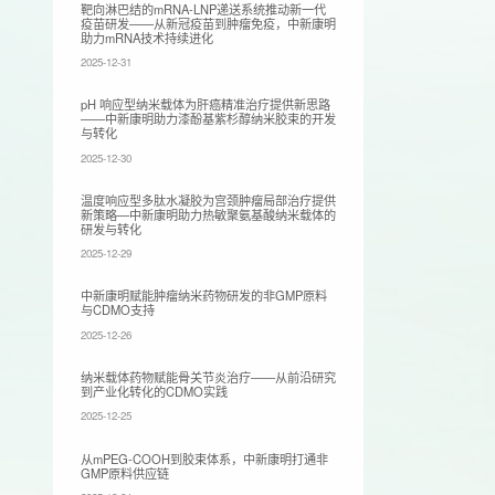
靶向淋巴结的mRNA-LNP递送系统推动新一代
疫苗研发——从新冠疫苗到肿瘤免疫，中新康明
助力mRNA技术持续进化
2025-12-31
pH 响应型纳米载体为肝癌精准治疗提供新思路
——中新康明助力漆酚基紫杉醇纳米胶束的开发
与转化
2025-12-30
温度响应型多肽水凝胶为宫颈肿瘤局部治疗提供
新策略—中新康明助力热敏聚氨基酸纳米载体的
研发与转化
2025-12-29
中新康明赋能肿瘤纳米药物研发的非GMP原料
与CDMO支持
2025-12-26
纳米载体药物赋能骨关节炎治疗——从前沿研究
到产业化转化的CDMO实践
2025-12-25
从mPEG-COOH到胶束体系，中新康明打通非
GMP原料供应链