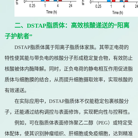
二、DSTAP脂质体：高效核酸递送的“阳离
子护航者”
DSTAP脂质体属于阳离子脂质体家族。其带正电荷的
特性使其能与带负电的核酸分子形成稳定复合物，有效防止
核酸被体内酶降解。同时，正负电荷的静电相互作用促进脂
质体与细胞膜的结合，从而提升细胞摄取效率，实现核酸的
有效递送。
在实际应用中，
DSTAP脂质体不仅能稳定包裹核酸分
子，还能通过结构调控与表面修饰，实现靶向性与控释性。
例如，可在脂质体表面修饰聚乙二醇（
PEG）或特定受
体配体，使其识别肿瘤组织、肝细胞或免疫细胞，达到精准