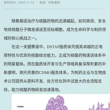
发布时间：2025-11-12 来源：中新康明
随着基因治疗与核酸药物的迅速崛起，如何高效、安全
地将核酸分子精准递送至目标细胞，成为生命科学与制药领
域的核心挑战之一。
在这一关键赛道中，
DSTAP脂质体凭借其卓越的正电
荷特性与优异的核酸结合能力，正成为核酸药物递送体系中
的明星载体。而在脂质体开发与生产领域具备深厚积累的中
新康明，依托完善的CDMO服务体系，为制药企业与生物技
术公司提供从原料开发、处方优化到中试放大的全流程支
持，助力核酸药物研发加速落地。