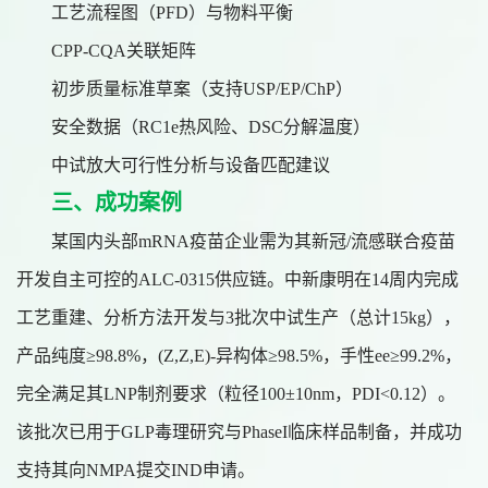
工艺流程图（
PFD）与物料平衡
CPP-CQA关联矩阵
初步质量标准草案（支持
USP/EP/ChP）
安全数据（
RC1e热风险、DSC分解温度）
中试放大可行性分析与设备匹配建议
三、成功案例
某国内头部
mRNA疫苗企业需为其新冠/流感联合疫苗
开发自主可控的ALC-0315供应链。中新康明在14周内完成
工艺重建、分析方法开发与3批次中试生产（总计15kg），
产品纯度≥98.8%，(Z,Z,E)-异构体≥98.5%，手性ee≥99.2%，
完全满足其LNP制剂要求（粒径100±10nm，PDI<0.12）。
该批次已用于GLP毒理研究与PhaseI临床样品制备，并成功
支持其向NMPA提交IND申请。