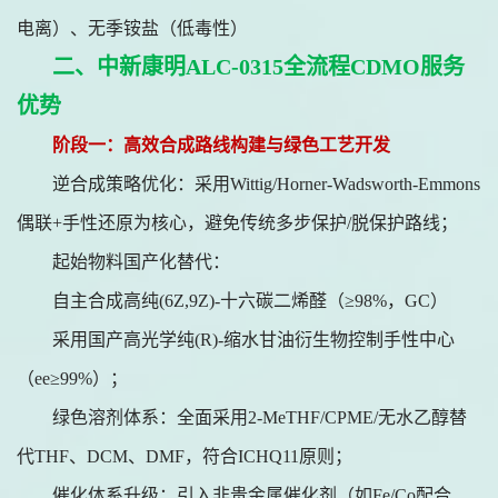
电离）、无季铵盐（低毒性）
二、中新康明ALC-0315全流程CDMO服务
优势
阶段一：高效合成路线构建与绿色工艺开发
逆合成策略优化：采用
Wittig/Horner-Wadsworth-Emmons
偶联+手性还原为核心，避免传统多步保护/脱保护路线；
起始物料国产化替代：
自主合成高纯
(6Z,9Z)-十六碳二烯醛（≥98%，GC）
采用国产高光学纯
(R)-缩水甘油衍生物控制手性中心
（ee≥99%）；
绿色溶剂体系：全面采用
2-MeTHF/CPME/无水乙醇替
代THF、DCM、DMF，符合ICHQ11原则；
催化体系升级：引入非贵金属催化剂（如
Fe/Co配合