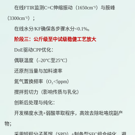
在线
FTIR监测C=C伸缩振动（1650cm⁻¹）与胺峰
（3300cm⁻¹）；
在线水分
/KF确保各步骤水分<0.1%。
阶段三：公斤级至中试级稳健工艺放大
DoE驱动CPP优化：
偶联温度（
–20°C至25°C）
还原剂当量与加料速率
氮气置换频率（
O₂<5ppm）
搅拌剪切力（影响传质与乳化）
创新后处理与纯化：
开发梯度水洗
+弱酸萃取程序，高效去除吡咯烷副产
物；
采用短程分子蒸馏（
SPD）+制备型SFC组合纯化，避