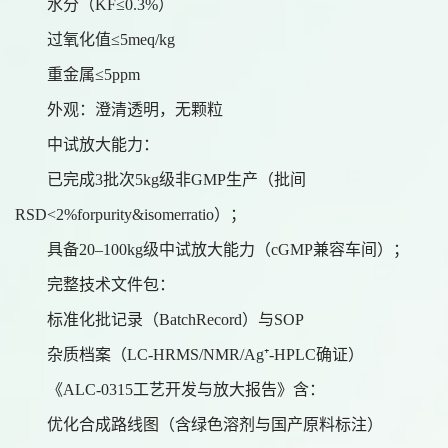
水分（
KF≤0.3%）
过氧化值
≤5meq/kg
重金属
≤5ppm
外观：澄清透明，无颗粒
中试放大能力：
已完成
3批次5kg级非GMP生产（批间
RSD<2%forpurity&isomerratio）；
具备
20–100kg级中试放大能力（cGMP兼容车间）；
完整技术文件包：
标准化批记录（
BatchRecord）与SOP
杂质档案（
LC-HRMS/NMR/Ag⁺-HPLC确证）
《
ALC-0315工艺开发与放大报告》含：
优化合成路线图（含绿色溶剂与国产原料标注）