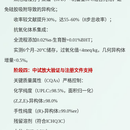
免硅胶吸附导致的异构化；
收率较文献提升
30%，达55–60%（8步总收率）；
抗氧化体系集成：
全流程添加
0.02%α-生育酚+0.01%BHT；
实测
6个月–20°C储存，过氧化值<4meq/kg，几何异构体
增量<0.5%。
阶段四：中试放大验证与注册文件支持
关键质量属性（
CQAs）严格控制：
化学纯度（
UPLC≥98.5%，面积归一化）
(Z,Z,E)-异构体≥98.0%
手性纯度（
(R)-异构体≥99.0%ee）
残留溶剂（符合
ICHQ3C）