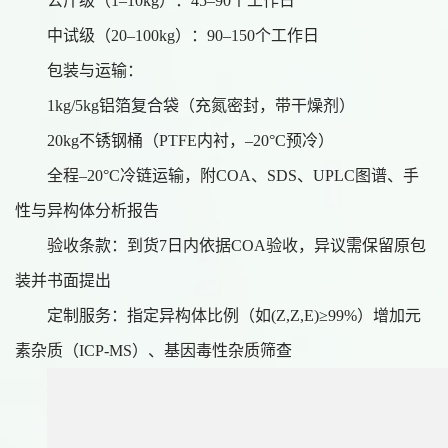
公斤级（
1–10kg）：45–90个工作日
中试级（
20–100kg）：90–150个工作日
包装与运输：
1kg/5kg铝箔复合袋（充氮密封，带干燥剂）
20kg不锈钢桶（PTFE内衬，–20°C预冷）
全程
–20°C冷链运输，附COA、SDS、UPLC图谱、手
性与异构体分析报告
验收条款：到货
7日内依据COA验收，异议需保留原包
装并书面提出
定制服务：
指定异构体比例（如(Z,Z,E)≥99%）
增加元
素杂质（
ICP-MS）、基因毒性杂质筛查