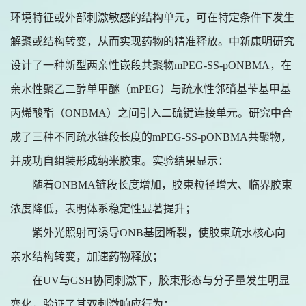
环境特征或外部刺激敏感的结构单元，可在特定条件下发生
解聚或结构转变，从而实现药物的精准释放。
中新康明
研究
设计了一种新型两亲性嵌段共聚物
mPEG-SS-pONBMA，在
亲水性聚乙二醇单甲醚（mPEG）与疏水性邻硝基苄基甲基
丙烯酸酯（ONBMA）之间引入二硫键连接单元。研究中合
成了三种不同疏水链段长度的mPEG-SS-pONBMA共聚物，
并成功自组装形成纳米胶束。实验结果显示：
随着
ONBMA链段长度增加，胶束粒径增大、临界胶束
浓度降低，表明体系稳定性显著提升；
紫外光照射可诱导
ONB基团断裂，使胶束疏水核心向
亲水结构转变，加速药物释放；
在
UV与GSH协同刺激下，胶束形态与分子量发生明显
变化，验证了其双刺激响应行为；