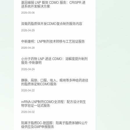
基因编辑 LNP 载体 CDMO 服务：CRISPR 递
送系统开发解决方案
2026-05-06
双载药脂质体开发CDMO复合制剂服务内容
2026-04-29
​中新康明：LNP制剂技术转移与工艺验证服务
2026-04-28
小分子药物 LNP 递送 CDMO：溶解度提升制剂
服务-中新康明
2026-04-24
静脉、局部、口服、吸入、眼用等多种给药途径
的脂质体定制CDMO服务
2026-04-22
mRNA-LNP制剂CDMO全流程：配方设计到生
物学验证一站式服务
2026-04-02
阳离子脂质DC-胆固醇：阳离子脂质体辅料公斤
级供应及GMP申报服务