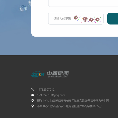
17782557512
1293240163@qq.com
研发中心：陕西省西安市长安区航天东路99号西安佳为产业园
市场中心：陕西省西安市雁塔区凯德广场写字楼1005室