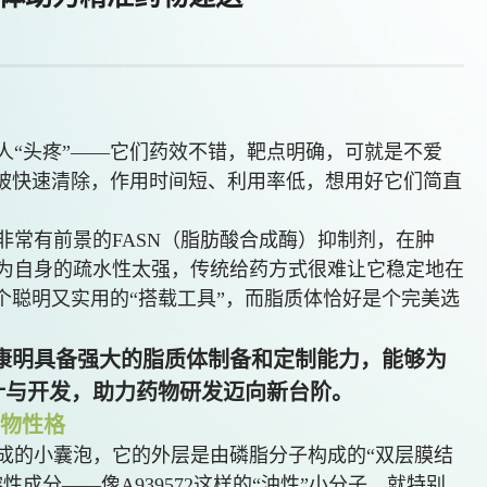
人“头疼”——它们药效不错，靶点明确，可就是不爱
，被快速清除，作用时间短、利用率低，想用好它们简直
一种非常有前景的FASN（脂肪酸合成酶）抑制剂，在肿
为自身的疏水性太强，传统给药方式很难让它稳定地在
个聪明又实用的“搭载工具”，而脂质体恰好是个完美选
康明具备强大的脂质体制备和定制能力，能够为
设计与开发，助力药物研发迈向新台阶。
药物性格
成的小囊泡，它的外层是由磷脂分子构成的“双层膜结
成分——像A939572这样的“油性”小分子，就特别