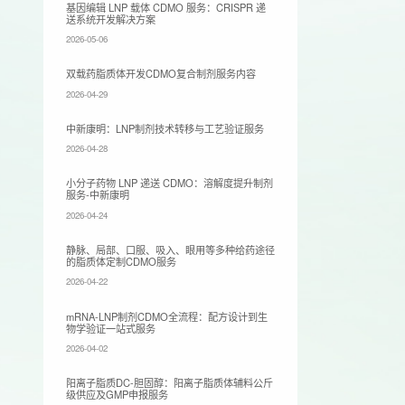
基因编辑 LNP 载体 CDMO 服务：CRISPR 递
送系统开发解决方案
2026-05-06
双载药脂质体开发CDMO复合制剂服务内容
2026-04-29
​中新康明：LNP制剂技术转移与工艺验证服务
2026-04-28
小分子药物 LNP 递送 CDMO：溶解度提升制剂
服务-中新康明
2026-04-24
静脉、局部、口服、吸入、眼用等多种给药途径
的脂质体定制CDMO服务
2026-04-22
mRNA-LNP制剂CDMO全流程：配方设计到生
物学验证一站式服务
2026-04-02
阳离子脂质DC-胆固醇：阳离子脂质体辅料公斤
级供应及GMP申报服务