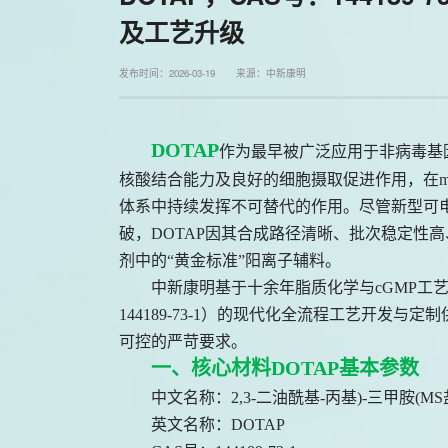
及工艺升级
发布时间：2026-03-19 来源：中新康明
DOTAP
作为最早被广泛应用于非病毒基
核酸结合能力及良好的细胞摄取促进作用，在mRNA
体系中持续发挥不可替代的作用。尽管新型可电离脂
破，DOTAP因其合成路径清晰、批次稳定性
剂中的“黄金标准”阳离子辅料。
中新康明基于十余年脂质化学与
cGMP工
144189-73-1
）的现代化全流程工艺开发与定制
可控的严苛要求。
一、核心材料DOTAP基本参数
中文名称：
2,3-二油酰基-丙基)-三甲胺(MS
英文名称：
DOTAP