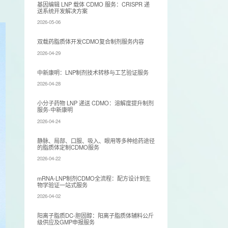
基因编辑 LNP 载体 CDMO 服务：CRISPR 递
送系统开发解决方案
2026-05-06
双载药脂质体开发CDMO复合制剂服务内容
2026-04-29
​中新康明：LNP制剂技术转移与工艺验证服务
2026-04-28
小分子药物 LNP 递送 CDMO：溶解度提升制剂
服务-中新康明
2026-04-24
静脉、局部、口服、吸入、眼用等多种给药途径
的脂质体定制CDMO服务
2026-04-22
mRNA-LNP制剂CDMO全流程：配方设计到生
物学验证一站式服务
2026-04-02
阳离子脂质DC-胆固醇：阳离子脂质体辅料公斤
级供应及GMP申报服务