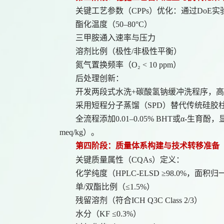
关键工艺参数（
CPPs）优化：通过DoE
酯化温度（
50–80°C）
三甲胺通入速率与压力
溶剂比例（极性
/非极性平衡）
氮气置换频率（
O₂ < 10 ppm）
后处理创新：
开发两段式水洗
+碳酸氢钠缓冲洗程序，高
采用短程分子蒸馏（
SPD）替代传统硅胶
全流程添加
0.01–0.05% BHT或α-生
meq/kg）。
第四阶段：质量体系构建与技术转移准备
关键质量属性（
CQAs）定义：
化学纯度（
HPLC-ELSD ≥98.0%，面积
单
/双酯比例（≤1.5%）
残留溶剂（符合
ICH Q3C Class 2/3）
水分（
KF ≤0.3%）