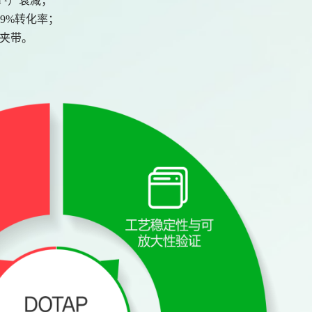
m⁻¹）衰减；
99%转化率；
盐夹带。