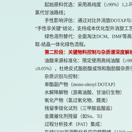
起始原料优选：采用高纯度（
≥99%）1
氯代甘油路线；
手性影响评估：通过对比外消旋
DOTAP
“手性非关键”结论，支持成本优化型外消旋工
绿色溶剂替代：全面淘汰
DCM、DMF等高
取-结晶一体化绿色流程。
第二阶段：关键物料控制与杂质谱深度解
油酸来源标准化：限定使用高纯油酸（
≥9
≤0.05%），杜绝反式脂肪酸或饱和脂肪酸杂质
杂质识别与控制：
单酯副产物（
mono-oleoyl DOTAP）
水解降解物（游离油酸、甘油衍生物）
氧化产物（氢过氧化物、醛类）
残留季铵化试剂（三甲胺盐酸盐）
金属催化剂残留（如
Sn、Ti）
过程分析技术（
PAT）集成：