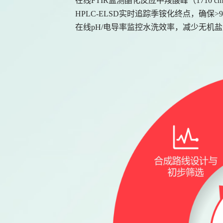
在线
FTIR监测酯化反应中羧酸峰（1710 c
HPLC-ELSD实时追踪季铵化终点，确保>
在线
pH/电导率监控水洗效率，减少无机