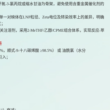
,2-环氧-3-氯丙烷或缩水甘油为骨架，避免使用含重金属催化剂的
与单一对映体在LNP粒径、Zeta电位及转染效率上的差异，明确
艺；
关注溶剂，采用2-MeTHF/乙醇/CPME组合体系，实现反应-萃
析
9%，顺式-9-十八碳烯酸 ≥98.5%） 或 油酰氯（水分
引入；