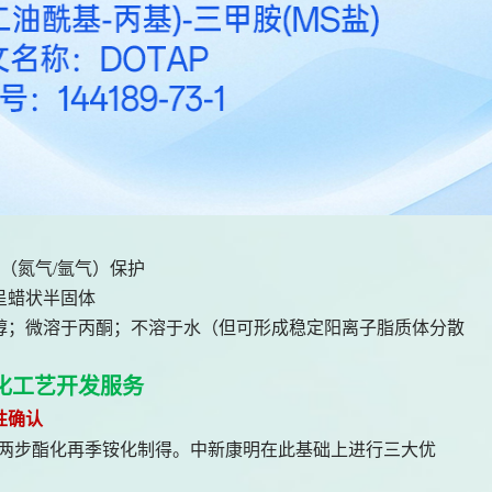
体（氮气/氩气）保护
呈蜡状半固体
醇；微溶于丙酮；不溶于水（但可形成稳定阳离子脂质体分散
代化工艺开发服务
性确认
经两步酯化再季铵化制得。中新康明在此基础上进行三大优