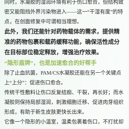
同时，水凝胶的湿润环境有利于伤口愈合，但结构致
密又能阻挡外界污染物进入——这一“干湿有度”的特
点，在创面修复中可谓相当理想。
此外，我们还能针对药物载体的需求，提供精
准的药物包裹和载药缓释功能，确保活性成分
在目标部位稳定释放，增强治疗效果。
“隐形盾牌”，也是加速愈合的好帮手
除了止血抗菌，PAM/CS水凝胶还能在另一个关键点
上“上分”：促进伤口愈合。
传统干性敷料让伤口反复结痂、干裂，再长好；而水
凝胶则保持局部湿润，刺激细胞迁移、促进肉芽组织
形成，有助于新生皮肤更快长出来。
它像一个隐形的小温室，温柔包裹着伤口，不打扰却