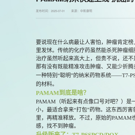
发布时间：2025-07-01 来源：中新康明
要说现在什么病最让人害怕，肿瘤肯定榜
里发怵。传统的化疗药虽然能杀死肿瘤细
治疗虽然听起来高大上，但贵不说，还不
那有没有既能精准攻击肿瘤、又能少折腾
一种特别“聪明”的纳米药
物系统——T7-P
的材料。
PAMAM到底是啥？
PAMAM（听起来有点像口号对吧？）
小，最适合拿来“打包”药物。这东西厉害
里，再精准释放。不过，原始的PAMA
感，找不到肿瘤。
升级版来了：T7-PSSPCD/DOX