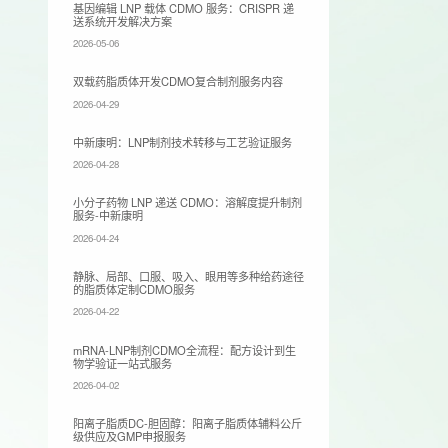
基因编辑 LNP 载体 CDMO 服务：CRISPR 递
送系统开发解决方案
2026-05-06
双载药脂质体开发CDMO复合制剂服务内容
2026-04-29
​中新康明：LNP制剂技术转移与工艺验证服务
2026-04-28
小分子药物 LNP 递送 CDMO：溶解度提升制剂
服务-中新康明
2026-04-24
静脉、局部、口服、吸入、眼用等多种给药途径
的脂质体定制CDMO服务
2026-04-22
mRNA-LNP制剂CDMO全流程：配方设计到生
物学验证一站式服务
2026-04-02
阳离子脂质DC-胆固醇：阳离子脂质体辅料公斤
级供应及GMP申报服务