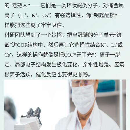
的“老熟人”——它们是一类环状醚类分子，对碱金属
离子（Li⁺、K⁺、Cs⁺）有强选择性，像“钥匙配锁”一
样能把这些离子牢牢吸住。
科研团队想到了一个妙招：把皇冠醚的分子单元“镶
嵌”进COF结构中，然后再让它选择性结合K⁺、Li⁺或
Cs⁺。这样的操作就像是把COF“开了光”：离子一绑
定，局部电子结构发生极化变化，亲水性增强、氢氧
根离子活跃，催化反应也变得更顺畅。