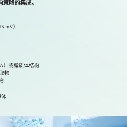
向策略的集成。
5 mV）
GA）或脂质体结构
取物
物
解体