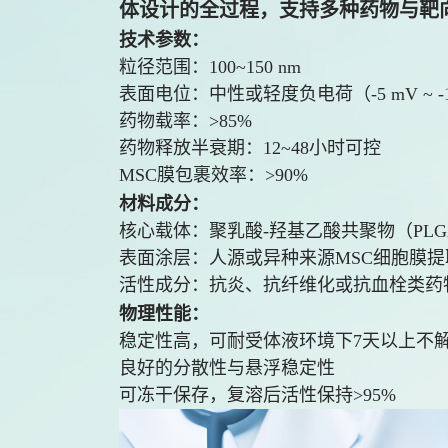
体设计的全过程，支持多种药物与靶
技术参数：
粒径范围：100~150 nm
表面电位：中性或轻度负电荷（-5 mV ~ -1
药物载率：>85%
药物释放半衰期：12~48小时可控
MSC膜包裹效率：>90%
材料成分：
核心载体：聚乳酸-羟基乙酸共聚物（PL
表面涂层：人源或异种来源MSC细胞膜提
活性成分：抗炎、抗纤维化或抗血栓类药
物理性能：
稳定性高，可耐受体液环境下7天以上不
良好的分散性与悬浮稳定性
可冻干保存，复溶后活性保持>95%